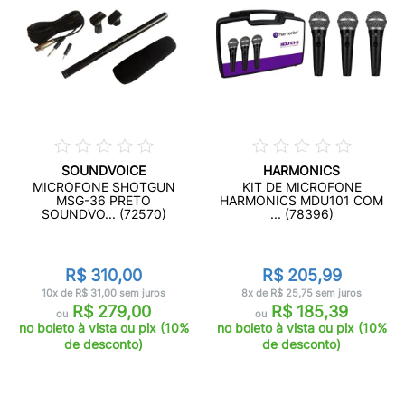
SOUNDVOICE
HARMONICS
MICROFONE SHOTGUN
KIT DE MICROFONE
MSG-36 PRETO
HARMONICS MDU101 COM
SOUNDVO... (72570)
... (78396)
R$ 310,00
R$ 205,99
10x de R$ 31,00 sem juros
8x de R$ 25,75 sem juros
R$ 279,00
R$ 185,39
ou
ou
no boleto à vista ou pix (10%
no boleto à vista ou pix (10%
de desconto)
de desconto)