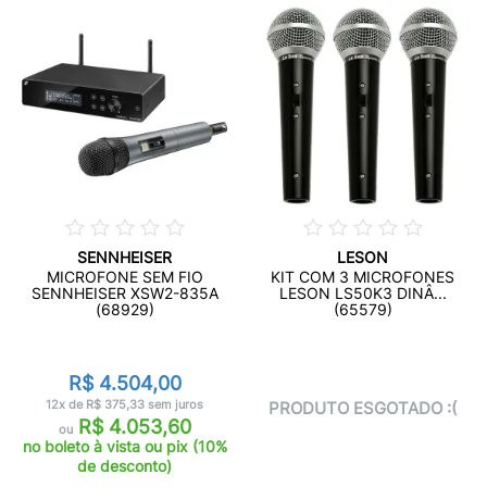
SENNHEISER
LESON
MICROFONE SEM FIO
KIT COM 3 MICROFONES
SENNHEISER XSW2-835A
LESON LS50K3 DINÂ...
(68929)
(65579)
R$ 4.504,00
12x de R$ 375,33 sem juros
PRODUTO ESGOTADO :(
R$ 4.053,60
ou
no boleto à vista ou pix (10%
de desconto)