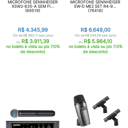
MICROFONE SENNHEISER
MICROFONE SENNHEISER
XSW2-835-A SEM FI...
EW-D ME2 SET R4-9...
(69519)
(76416)
R$ 4.345,99
R$ 6.649,00
12x de R$ 362,17 sem juros
12x de R$ 554,08 sem juros
R$ 3.911,39
R$ 5.984,10
ou
ou
no boleto à vista ou pix (10%
no boleto à vista ou pix (10%
de desconto)
de desconto)