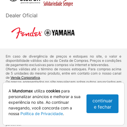
Dealer Oficial
Em caso de divergência de preços e estoques no site, o valor e
disponibilidade válidos são os da Cesta de Compras. Preços e condições
de pagamento exclusivas para compras via internet e televendas.
Ofertas válidas até o término de nossos estoques. Para compras acima
de 5 unidades do mesmo produto, entre em contato com o nosso canal
de
Venda Corporativa
.
Os preços apresentados no site prevalecem sobre outros anunciados em
qualquer outro meio de comunicação ou sites de buscas. Código de
Defesa do Consumidor:
Lei nº 8.078.
A
Mundomax
utiliza
cookies
para
Vendas sujeitas à confirmação de dados e análises de crédito e risco.
personalizar anúncios e melhorar a sua
continuar
experiência no site. Ao continuar
Razão Social: Hayamax Distribuidora de Produtos Eletrônicos Ltda -
e fechar
CNPJ: 01.725.627/0002-53 - Endereço: R. Senador Souza Naves, 9 -
navegando, você concorda com a
Centro - CEP: 86010-921 - Londrina / PR
nossa
Política de Privacidade
.
Mundomax. 2007 - 2026 - Todos os direitos reservados. - Fotos e
Logotipos aqui veiculados são de propriedade da Mundomax e seus
parceiros.