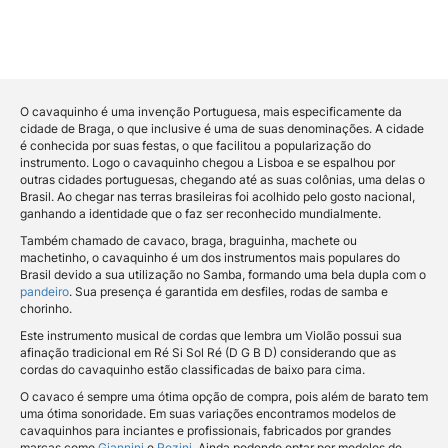
O cavaquinho é uma invenção Portuguesa, mais especificamente da
cidade de Braga, o que inclusive é uma de suas denominações. A cidade
é conhecida por suas festas, o que facilitou a popularização do
instrumento. Logo o cavaquinho chegou a Lisboa e se espalhou por
outras cidades portuguesas, chegando até as suas colônias, uma delas o
Brasil. Ao chegar nas terras brasileiras foi acolhido pelo gosto nacional,
ganhando a identidade que o faz ser reconhecido mundialmente.
Também chamado de cavaco, braga, braguinha, machete ou
machetinho, o cavaquinho é um dos instrumentos mais populares do
Brasil devido a sua utilização no Samba, formando uma bela dupla com o
pandeiro
. Sua presença é garantida em desfiles, rodas de samba e
chorinho.
Este instrumento musical de cordas que lembra um Violão possui sua
afinação tradicional em Ré Si Sol Ré (D G B D) considerando que as
cordas do cavaquinho estão classificadas de baixo para cima.
O cavaco é sempre uma ótima opção de compra, pois além de barato tem
uma ótima sonoridade. Em suas variações encontramos modelos de
cavaquinhos para inciantes e profissionais, fabricados por grandes
marcas como
Giannini
e
Rozini
. Ainda podendo optar por modelos de