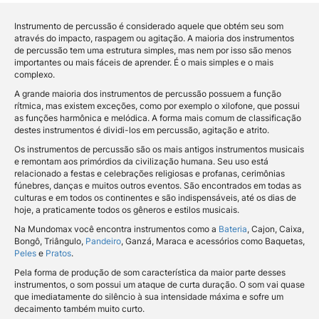
Instrumento de percussão é considerado aquele que obtém seu som
através do impacto, raspagem ou agitação. A maioria dos instrumentos
de percussão tem uma estrutura simples, mas nem por isso são menos
importantes ou mais fáceis de aprender. É o mais simples e o mais
complexo.
A grande maioria dos instrumentos de percussão possuem a função
rítmica, mas existem exceções, como por exemplo o xilofone, que possui
as funções harmônica e melódica. A forma mais comum de classificação
destes instrumentos é dividi-los em percussão, agitação e atrito.
Os instrumentos de percussão são os mais antigos instrumentos musicais
e remontam aos primórdios da civilização humana. Seu uso está
relacionado a festas e celebrações religiosas e profanas, cerimônias
fúnebres, danças e muitos outros eventos. São encontrados em todas as
culturas e em todos os continentes e são indispensáveis, até os dias de
hoje, a praticamente todos os gêneros e estilos musicais.
Na Mundomax você encontra instrumentos como a
Bateria
, Cajon, Caixa,
Bongô, Triângulo,
Pandeiro
, Ganzá, Maraca e acessórios como Baquetas,
Peles
e
Pratos
.
Pela forma de produção de som característica da maior parte desses
instrumentos, o som possui um ataque de curta duração. O som vai quase
que imediatamente do silêncio à sua intensidade máxima e sofre um
decaimento também muito curto.