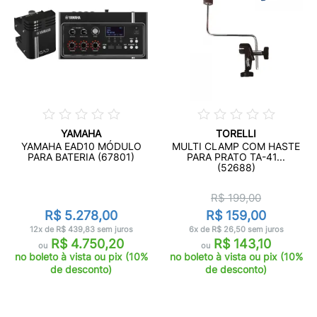
YAMAHA
TORELLI
YAMAHA EAD10 MÓDULO
MULTI CLAMP COM HASTE
PARA BATERIA (67801)
PARA PRATO TA-41...
(52688)
R$ 199,00
R$ 5.278,00
R$ 159,00
12x de R$ 439,83 sem juros
6x de R$ 26,50 sem juros
R$ 4.750,20
R$ 143,10
ou
ou
no boleto à vista ou pix (10%
no boleto à vista ou pix (10%
de desconto)
de desconto)