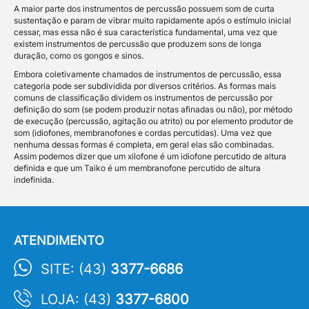
A maior parte dos instrumentos de percussão possuem som de curta
sustentação e param de vibrar muito rapidamente após o estímulo inicial
cessar, mas essa não é sua característica fundamental, uma vez que
existem instrumentos de percussão que produzem sons de longa
duração, como os gongos e sinos.
Embora coletivamente chamados de instrumentos de percussão, essa
categoria pode ser subdividida por diversos critérios. As formas mais
comuns de classificação dividem os instrumentos de percussão por
definição do som (se podem produzir notas afinadas ou não), por método
de execução (percussão, agitação ou atrito) ou por elemento produtor de
som (idiofones, membranofones e cordas percutidas). Uma vez que
nenhuma dessas formas é completa, em geral elas são combinadas.
Assim podemos dizer que um xilofone é um idiofone percutido de altura
definida e que um Taiko é um membranofone percutido de altura
indefinida.
ATENDIMENTO
SITE: (43)
3377-6686
LOJA: (43)
3377-6800