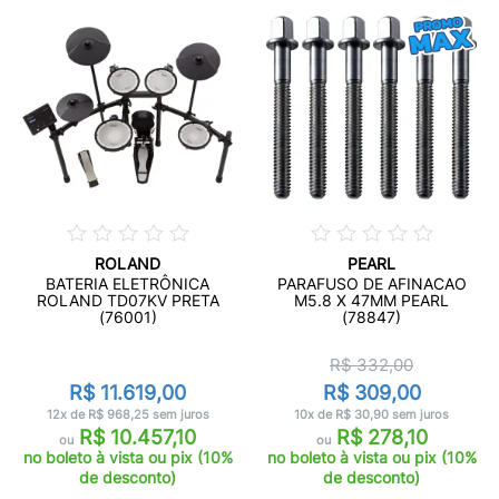
ROLAND
PEARL
BATERIA ELETRÔNICA
PARAFUSO DE AFINACAO
ROLAND TD07KV PRETA
M5.8 X 47MM PEARL
(76001)
(78847)
R$ 332,00
R$ 11.619,00
R$ 309,00
12x de R$ 968,25 sem juros
10x de R$ 30,90 sem juros
R$ 10.457,10
R$ 278,10
ou
ou
no boleto à vista ou pix (10%
no boleto à vista ou pix (10%
de desconto)
de desconto)