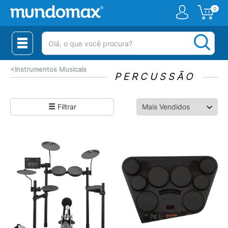
0
(pesquisar)
<
Instrumentos Musicais
PERCUSSÃO
Filtrar