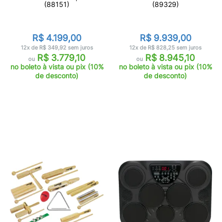
(88151)
(89329)
R$ 4.199,00
R$ 9.939,00
12x de R$ 349,92 sem juros
12x de R$ 828,25 sem juros
R$ 3.779,10
R$ 8.945,10
ou
ou
no boleto à vista ou pix (10%
no boleto à vista ou pix (10%
de desconto)
de desconto)