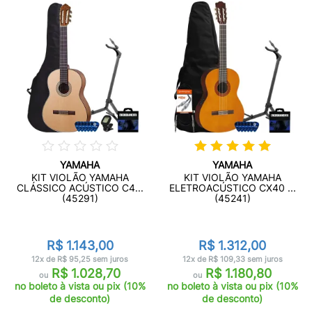
YAMAHA
YAMAHA
KIT VIOLÃO YAMAHA
KIT VIOLÃO YAMAHA
CLÁSSICO ACÚSTICO C4...
ELETROACÚSTICO CX40 ...
(45291)
(45241)
R$ 1.143,00
R$ 1.312,00
12x de R$ 95,25 sem juros
12x de R$ 109,33 sem juros
R$ 1.028,70
R$ 1.180,80
ou
ou
no boleto à vista ou pix (10%
no boleto à vista ou pix (10%
de desconto)
de desconto)