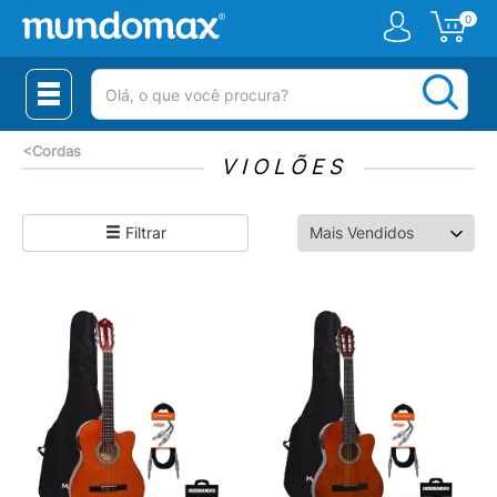
0
(pesquisar)
<
Cordas
VIOLÕES
Filtrar