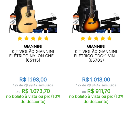
GIANNINI
GIANNINI
KIT VIOLÃO GIANNINI
KIT VIOLÃO GIANNINI
ELÉTRICO NYLON GNF...
ELÉTRICO GDC-1 VIN...
(65115)
(65703)
R$ 1.193,00
R$ 1.013,00
12x de R$ 99,42 sem juros
12x de R$ 84,42 sem juros
R$ 1.073,70
R$ 911,70
ou
ou
no boleto à vista ou pix (10%
no boleto à vista ou pix (10%
de desconto)
de desconto)