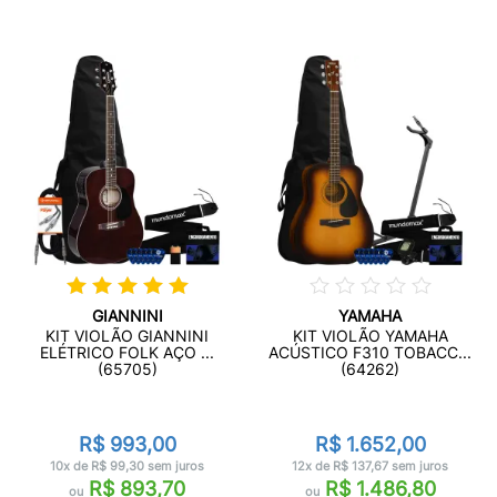
GIANNINI
YAMAHA
KIT VIOLÃO GIANNINI
KIT VIOLÃO YAMAHA
ELÉTRICO FOLK AÇO ...
ACÚSTICO F310 TOBACC...
(65705)
(64262)
R$ 993,00
R$ 1.652,00
10x de R$ 99,30 sem juros
12x de R$ 137,67 sem juros
R$ 893,70
R$ 1.486,80
ou
ou