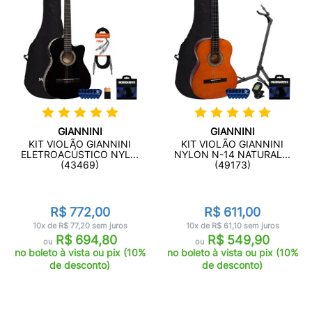
GIANNINI
GIANNINI
KIT VIOLÃO GIANNINI
KIT VIOLÃO GIANNINI
ELETROACÚSTICO NYL...
NYLON N-14 NATURAL...
(43469)
(49173)
R$ 772,00
R$ 611,00
10x de R$ 77,20 sem juros
10x de R$ 61,10 sem juros
R$ 694,80
R$ 549,90
ou
ou
no boleto à vista ou pix (10%
no boleto à vista ou pix (10%
de desconto)
de desconto)