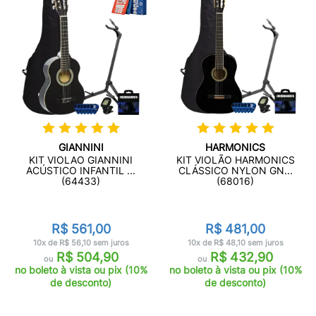
GIANNINI
HARMONICS
KIT VIOLAO GIANNINI
KIT VIOLÃO HARMONICS
ACÚSTICO INFANTIL ...
CLÁSSICO NYLON GN...
(64433)
(68016)
R$ 561,00
R$ 481,00
10x de R$ 56,10 sem juros
10x de R$ 48,10 sem juros
R$ 504,90
R$ 432,90
ou
ou
no boleto à vista ou pix (10%
no boleto à vista ou pix (10%
de desconto)
de desconto)