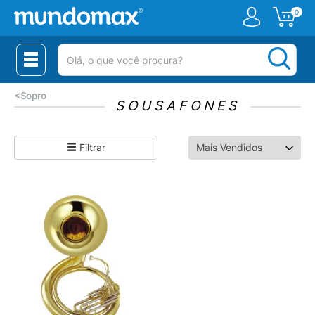
0
(pesquisar)
<
Sopro
SOUSAFONES
Filtrar