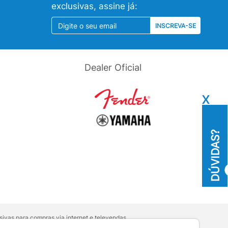
exclusivas, assine já:
INSCREVA-SE
Dealer Oficial
X
DÚVIDAS?
ivas para compras via internet e televendas.
orativa
.