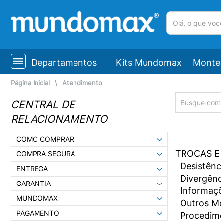
(pesquisar)
Departamentos
Kits Mundomax
Monte 
Página Inicial
\
Atendimento
CENTRAL DE
RELACIONAMENTO
COMO COMPRAR
TROCAS E
COMPRA SEGURA
Desistênc
ENTREGA
Divergênc
GARANTIA
Informaçõ
MUNDOMAX
Outros M
PAGAMENTO
Procedime