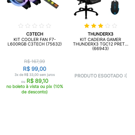
C3TECH
THUNDERX3
KIT COOLER FAN F7-
KIT CADEIRA GAMER
L600RGB C3TECH (75632)
THUNDERX3 TGC12 PRET...
(66943)
R$ 167,99
R$ 99,00
3x de R$ 33,00 sem juros
PRODUTO ESGOTADO :(
R$ 89,10
ou
no boleto à vista ou pix (10%
de desconto)