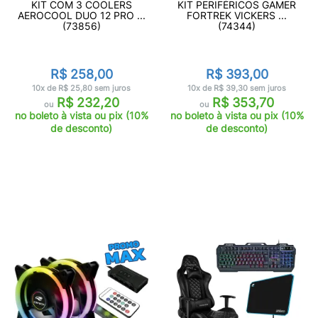
KIT COM 3 COOLERS
KIT PERIFÉRICOS GAMER
AEROCOOL DUO 12 PRO ...
FORTREK VICKERS ...
(73856)
(74344)
R$ 258,00
R$ 393,00
10x de R$ 25,80 sem juros
10x de R$ 39,30 sem juros
R$ 232,20
R$ 353,70
ou
ou
no boleto à vista ou pix (10%
no boleto à vista ou pix (10%
de desconto)
de desconto)