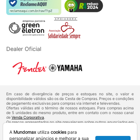
Dealer Oficial
Em caso de divergência de preços e estoques no site, o valor e
disponibilidade válidos são os da Cesta de Compras. Preços e condições
de pagamento exclusivas para compras via internet e televendas.
Ofertas válidas até o término de nossos estoques. Para compras acima
de 5 unidades do mesmo produto, entre em contato com o nosso canal
de
Venda Corporativa
.
Os preços apresentados no site prevalecem sobre outros anunciados em
qualquer outro meio de comunicação ou sites de buscas. Código de
Defesa do Consumidor:
Lei nº 8.078.
A
Mundomax
utiliza
cookies
para
Vendas sujeitas à confirmação de dados e análises de crédito e risco.
personalizar anúncios e melhorar a sua